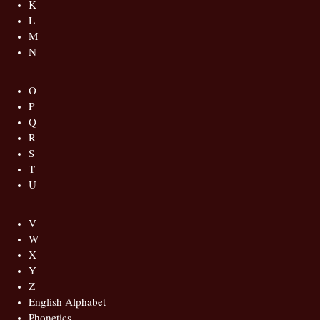
K
L
M
N
O
P
Q
R
S
T
U
V
W
X
Y
Z
English Alphabet
Phonetics