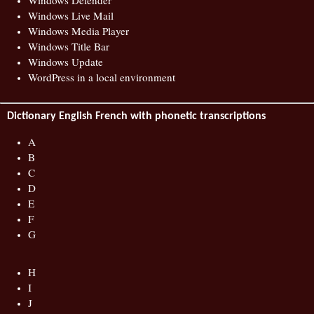
Windows Defender
Windows Live Mail
Windows Media Player
Windows Title Bar
Windows Update
WordPress in a local environment
Dictionary English French with phonetic transcriptions
A
B
C
D
E
F
G
H
I
J