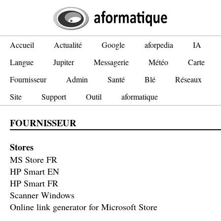
Accueil
Actualité
Google
aforpedia
IA
Langue
Jupiter
Messagerie
Météo
Carte
Fournisseur
Admin
Santé
Blé
Réseaux
Site
Support
Outil
aformatique
FOURNISSEUR
Stores
MS Store FR
HP Smart EN
HP Smart FR
Scanner Windows
Online link generator for Microsoft Store