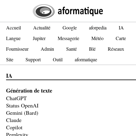
Accueil
Actualité
Google
aforpedia
IA
Langue
Jupiter
Messagerie
Météo
Carte
Fournisseur
Admin
Santé
Blé
Réseaux
Site
Support
Outil
aformatique
IA
Génération de texte
ChatGPT
Status OpenAI
Gemini (Bard)
Claude
Copilot
Perplexity